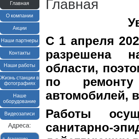
Главная
Главная
О компании
У
Акции
С 1 апреля 202
Наши партнеры
разрешена н
Контакты
области, поэт
Наши работы
Жизнь станции в
по ремонт
фотографиях
автомобилей, 
Наше
оборудование
Работы осущ
Видеозаписи
санитарно-эп
Адреса:
д. Агалатово