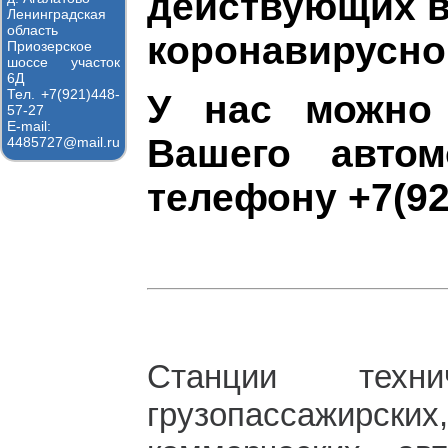
действующих в
Ленинградская
область
коронавирусно
Приозерское
шоссе участок
6Д
Тел. +7(921)448-
У нас можно 
57-27
E-mail:
Вашего авто
4485727@mail.ru
телефону +7(92
Станции техни
грузопассажир