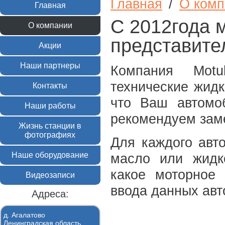
Главная
/
О комп
Главная
С 2012года
О компании
представит
Акции
Наши партнеры
Компания Mot
технические жидк
Контакты
что Ваш автомо
Наши работы
рекомендуем зам
Жизнь станции в
фотографиях
Для каждого авт
Наше оборудование
масло или жидк
какое моторное
Видеозаписи
ввода данных авт
Адреса:
д. Агалатово
Ленинградская область