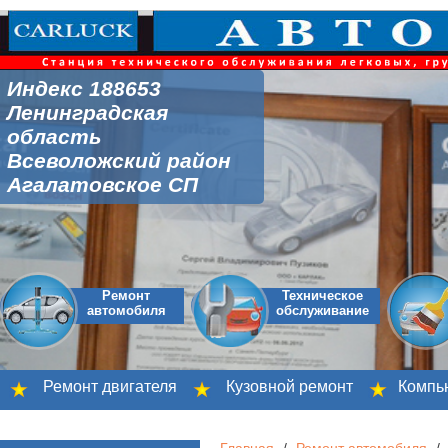
Индекс 188653
Ленинградская
область
Всеволожский район
Агалатовское СП
Ремонт
Техническое
автомобиля
обслуживание
Ремонт двигателя
Кузовной ремонт
Компьютер