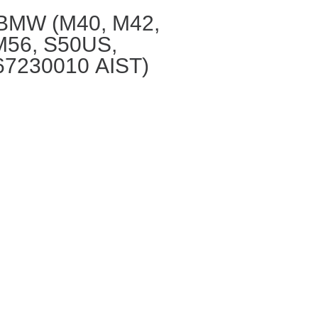
BMW (М40, M42,
М56, S50US,
67230010 AIST)