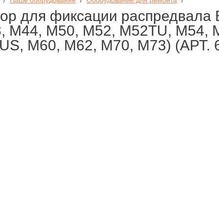
/
Наше оборудование
/
Оборудование для ремонта
/
ор для фиксации распредвала 
, М44, М50, М52, М52TU, М54, 
US, М60, М62, М70, М73) (АРТ. 