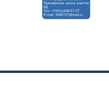
Приозерское шоссе участок
6Д
Тел. +7(921)448-57-27
E-mail: 4485727@mail.ru
ИП Дядькин Михаил 
ИНН:
781404888841
Адрес:
Агалатово, Приоз
Телефон:
+7(921)448-57-
Построить маршрут