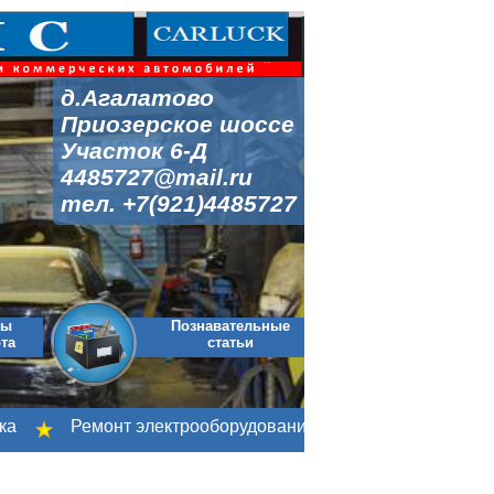
д.Агалатово
Приозерское шоссе
Участок 6-Д
4485727@mail.ru
тел. +7(921)4485727
мы
Познавательные
та
статьи
Ремонт электрооборудования
Ремонт коробки пе