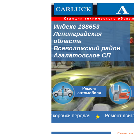
Индекс 188653
Ленинградская
область
Всеволожский район
Агалатовское СП
Ремонт
автомобиля
ания
Ремонт коробки передач
Ремонт двигател