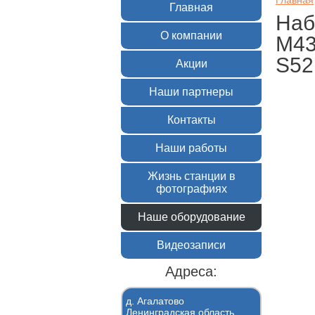
Главная
Главная
Наб
О компании
М43
S52
Акции
Наши партнеры
Контакты
Наши работы
Жизнь станции в
фотографиях
Наше оборудование
Видеозаписи
Адреса:
д. Агалатово
Ленинградская область