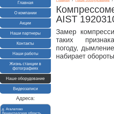
Главная
/
Наше оборудование
/
Главная
Компрессоме
О компании
AIST 192031
Акции
Замер компресси
Наши партнеры
таких призна
Контакты
погоду,
дымление 
Наши работы
набирает обороты,
Жизнь станции в
фотографиях
Наше оборудование
Видеозаписи
Адреса:
д. Агалатово
Ленинградская область