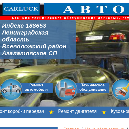
Индекс 188653
Ленинградская
область
Всеволожский район
Агалатовское СП
Ремонт
Техническое
автомобиля
обслуживание
коробки передач
Ремонт двигателя
Кузовной ре