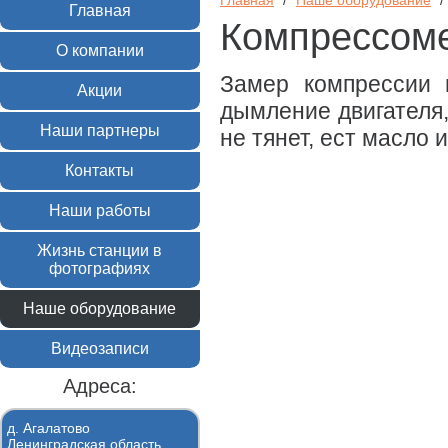
Главная
/
Наше оборудование
/
Главная
Компрессоме
О компании
Замер компрессии 
Акции
дымление двигателя,
Наши партнеры
не тянет, ест масло 
Контакты
Наши работы
Жизнь станции в
фотографиях
Наше оборудование
Видеозаписи
Адреса:
д. Агалатово
Ленинградская область