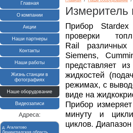
Главная
/
Наше оборудование
/
Главная
Измеритель 
О компании
Прибор Stardex
Акции
проверки то
Наши партнеры
Rail
различных
Контакты
Siemens, Cummi
Наши работы
представляет из
жидкостей (пода
Жизнь станции в
фотографиях
режимах, с выво
Наше оборудование
виде на жидкокри
Прибор измеряет 
Видеозаписи
минуту и цикли
Адреса:
циклов.
Диапазон
д. Агалатово
Ленинградская область