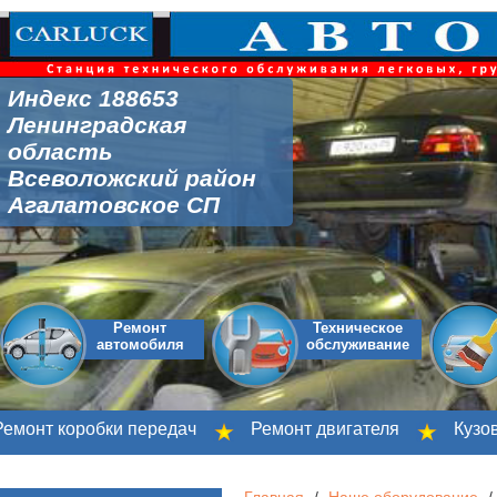
Индекс 188653
Ленинградская
область
Всеволожский район
Агалатовское СП
Ремонт
Техническое
автомобиля
обслуживание
нт коробки передач
Ремонт двигателя
Кузовной