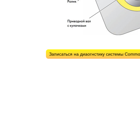
Записаться на диаогнстику системы Commo