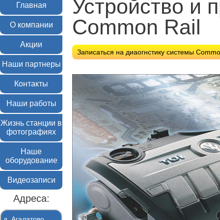
Устройство и 
Главная
Common Rail
О компании
Акции
Записаться на диаогнстику системы Commo
Наши партнеры
Контакты
Наши работы
Жизнь станции в
фотографиях
Наше
оборудование
Видеозаписи
Адреса:
д. Агалатово