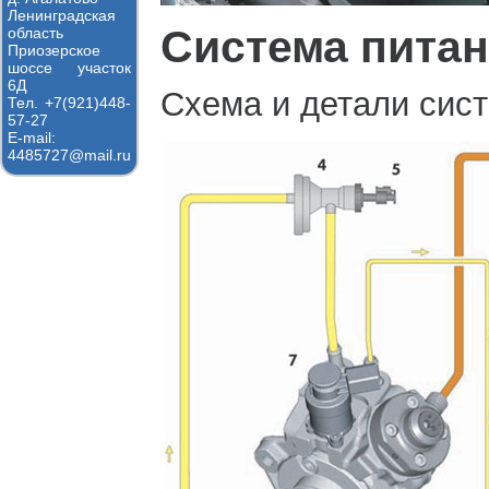
Ленинградская
Система пита
область
Приозерское
шоссе участок
6Д
Схема и детали сис
Тел. +7(921)448-
57-27
E-mail:
4485727@mail.ru